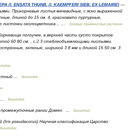
(I. ENSATA THUNB. (I. KAEMPFERI SIEB. EX LEMAIRE)
—
тьями. Прикорневые листья мечевидные, с ясно выраженной
ные, длиной до 15 см. 4, красновато пурпурные,
ые листочки околоцветника… …
Лyговые травянистые растения
Корневище ползучее, в верхней части густо покрытое
той 60 80 см. , с 2 3 стеблеобъемлющими листьями.
стренные, зеленые, шириной 3 8 мм и длиной 15 50 см. 3
ипедия
истный …
Википедия
ия
ия …
Википедия
я промежуточные ранги Домен: …
Википедия
(Iris pseudacorus) Научная классификация Царство:
Википедия