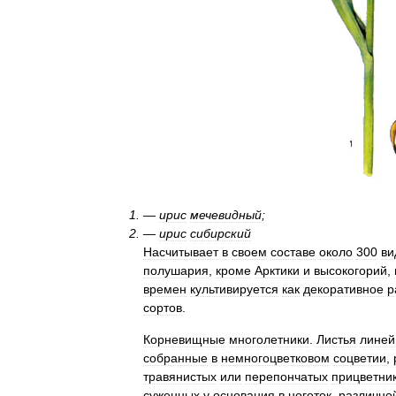
—
ирис
мечевидный
;
—
ирис
сибирский
Насчитывает
в
своем
составе
около
300
ви
полушария
,
кроме
Арктики
и
высокогорий
,
времен
культивируется
как
декоративное
р
сортов
.
Корневищные
многолетники
.
Листья
линей
собранные
в
немногоцветковом
соцветии
,
травянистых
или
перепончатых
прицветни
суженных
у
основания
в
ноготок
,
различно