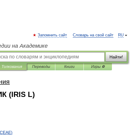
Запомнить сайт
Словарь на свой сайт
RU
едии на Академике
Найти!
Толкования
Переводы
Книги
Игры ⚽
ния
 (IRIS L)
ACEAE
)