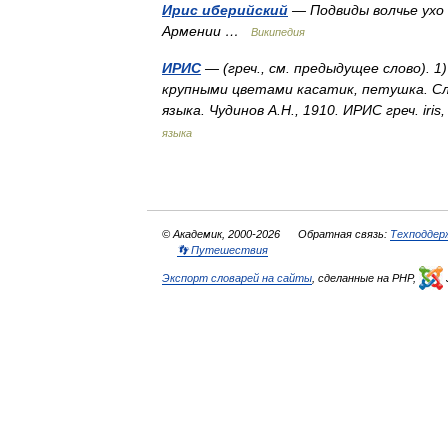
Ирис иберийский
— Подвиды волчье ухо 
Армении …
Википедия
ИРИС
— (греч., см. предыдущее слово). 1
крупными цветами касатик, петушка. Сл
языка. Чудинов А.Н., 1910. ИРИС греч. iri
языка
© Академик, 2000-2026
Обратная связь:
Техподдер
👣 Путешествия
Экспорт словарей на сайты
, сделанные на PHP,