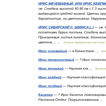
ИРИС МЕЧЕВИДНЫЙ, ИЛИ ИРИС КЕМПФЕРА 
см. Стебель высотой 60 80 см с 1 3 лис
выдающейся средней жилкой. Цветки круп
бархатистые, на цветоножках. Наружн
ИРИС СИБИРСКИЙ (I. SIBIRICA L.)
— см. 
остатками бурых листьев. Стебель высо
Прикорневые листья линейные, длиннозао
цветков,… …
Лyговые травянистые растения
Ирис сизоватый
— в Казахстане …
Вик
Ирис тонколистный
— ? Ирис тонкол
Ирис японский
— Научная кла …
Википед
Ирис гладкий
— Научная классификац
Ирис поздний
— Научная классификаци
Касатик
— ? Ирис Касатик ложноаировый 
Растения Отдел: Покрытосеменные …