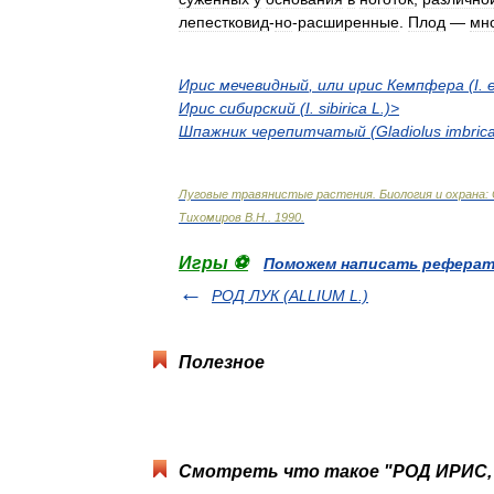
лепестковид
-
но
-
расширенные
.
Плод
—
мн
Ирис
мечевидный
,
или
ирис
Кемпфера
(
I
.
Ирис
сибирский
(
I
.
sibirica
L
.)>
Шпажник
черепитчатый
(
Gladiolus
imbric
Лyговые
травянистые
растения
.
Биология
и
охрана:
Тихомиров
В
.
Н
.
.
1990
.
Игры ⚽
Поможем написать рефера
РОД ЛУК (ALLIUM L.)
Полезное
Смотреть что такое "РОД ИРИС, И