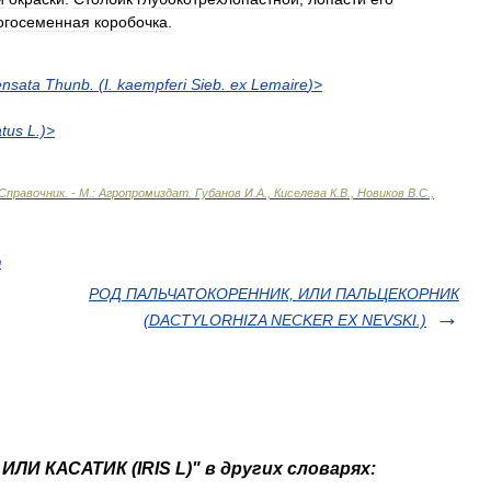
огосеменная
коробочка
.
ensata
Thunb
. (
I
.
kaempferi
Sieb
.
ex
Lemaire
)>
atus
L
.)>
Справочник
. -
М
.
:
Агропромиздат
.
Губанов
И
.
А
.,
Киселева
К
.
В
.,
Новиков
В
.
С
.,
т
РОД ПАЛЬЧАТОКОРЕННИК, ИЛИ ПАЛЬЦЕКОРНИК
(DACTYLORHIZA NECKER ЕХ NEVSKI.)
ЛИ КАСАТИК (IRIS L)" в других словарях: