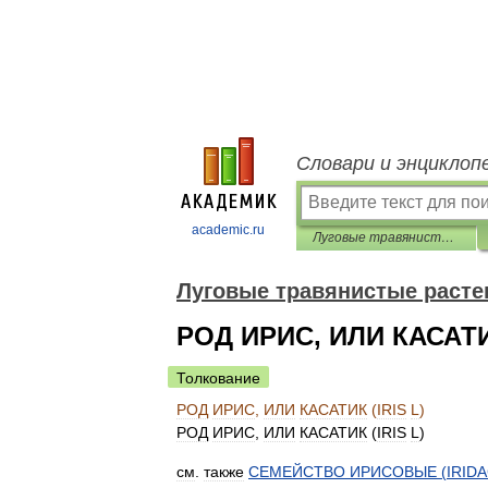
Словари и энциклоп
academic.ru
Лyговые травянистые растения
Лyговые травянистые расте
РОД ИРИС, ИЛИ КАСАТИК
Толкование
РОД
ИРИС
,
ИЛИ
КАСАТИК
(
IRIS
L
)
РОД
ИРИС
,
ИЛИ
КАСАТИК
(
IRIS
L
)
см
.
также
СЕМЕЙСТВО
ИРИСОВЫЕ
(
IRID