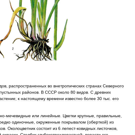
дов
,
распространенных
во
внетропических
странах
Северного
пустынных
районов
.
В
СССР
около
80
видов
.
С
древних
астение
;
к
настоящему
времени
известно
более
30
тыс
.
его
но
-
мечевидные
или
линейные
.
Цветки
крупные
,
правильные
,
редко
одиночные
,
окруженные
покрывалом
(
оберткой
)
из
ков
.
Околоцветник
состоит
из
6
лепест
-
ковидных
листочков
,
й
окраски
.
Столбик
глубокотрехлопастной
;
лопасти
его